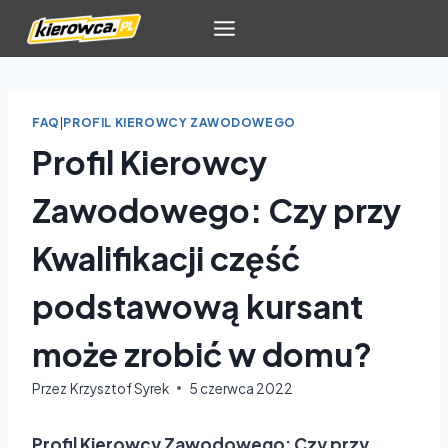
Przejdź
do
treści
FAQ
|
PROFIL KIEROWCY ZAWODOWEGO
Profil Kierowcy
Zawodowego: Czy przy
Kwalifikacji część
podstawową kursant
może zrobić w domu?
Przez
Krzysztof Syrek
5 czerwca 2022
Profil Kierowcy Zawodowego: Czy przy