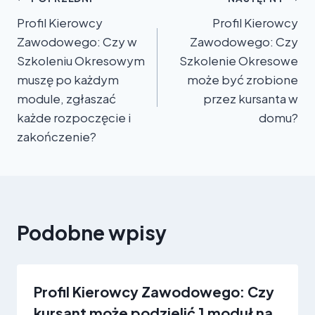
Nawigacja
Profil Kierowcy
Profil Kierowcy
wpisu
Zawodowego: Czy w
Zawodowego: Czy
Szkoleniu Okresowym
Szkolenie Okresowe
muszę po każdym
może być zrobione
module, zgłaszać
przez kursanta w
każde rozpoczęcie i
domu?
zakończenie?
Podobne wpisy
Profil Kierowcy Zawodowego: Czy
kursant może podzielić 1 moduł na